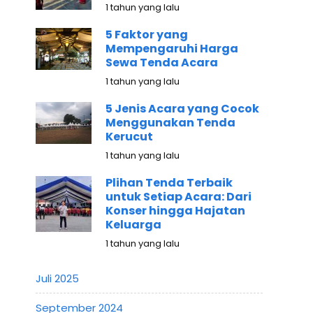
1 tahun yang lalu
5 Faktor yang
Mempengaruhi Harga
Sewa Tenda Acara
1 tahun yang lalu
5 Jenis Acara yang Cocok
Menggunakan Tenda
Kerucut
1 tahun yang lalu
Plihan Tenda Terbaik
untuk Setiap Acara: Dari
Konser hingga Hajatan
Keluarga
1 tahun yang lalu
Juli 2025
September 2024