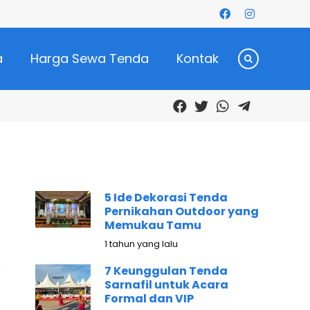
a
Harga Sewa Tenda
Kontak
5 Ide Dekorasi Tenda
Pernikahan Outdoor yang
Memukau Tamu
1 tahun yang lalu
7 Keunggulan Tenda
Sarnafil untuk Acara
Formal dan VIP