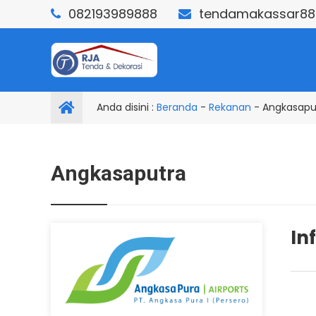
082193989888
tendamakassar8
Anda disini :
Beranda
-
Rekanan
-
Angkasapu
Angkasaputra
In