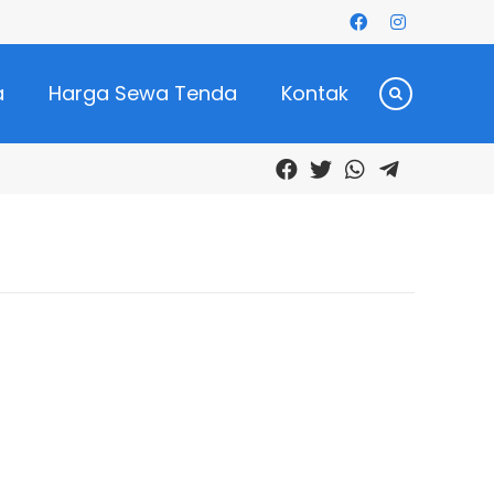
a
Harga Sewa Tenda
Kontak