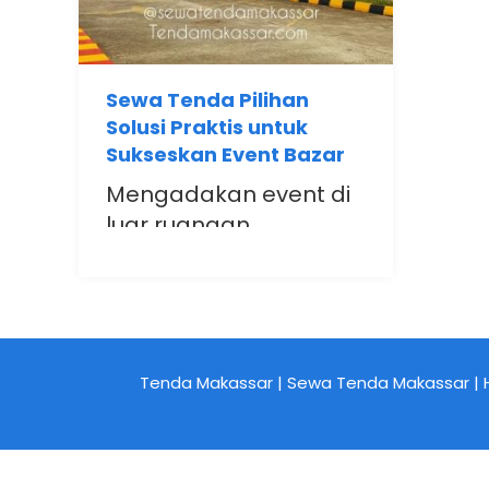
Sewa Tenda Pilihan
Solusi Praktis untuk
Sukseskan Event Bazar
Mengadakan event di
luar ruangan
membutuhkan
persiapan matang,
termasuk
menyediakan..
Tenda Makassar | Sewa Tenda Makassar | 