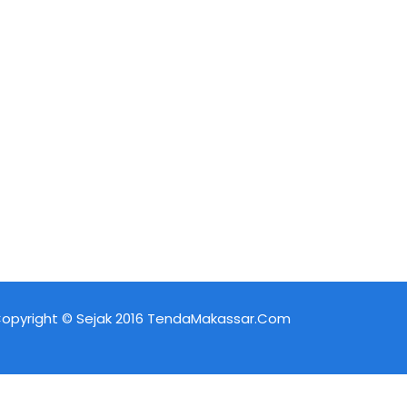
Copyright © Sejak 2016 TendaMakassar.Com