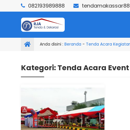
082193989888
tendamakassar8
Anda disini :
Beranda
-
Tenda Acara Kegiata
Kategori:
Tenda Acara Event